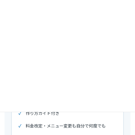
セルフ版
自分でカスタマイズして、何度でも作りたい方へ
通常 ¥14,800
¥1,480
税込
先行テスト価格
テンプレート一式（編集して使えるデータ）
和からだの実物27ページを記入例として同梱
作り方ガイド付き
料金改定・メニュー変更も自分で何度でも