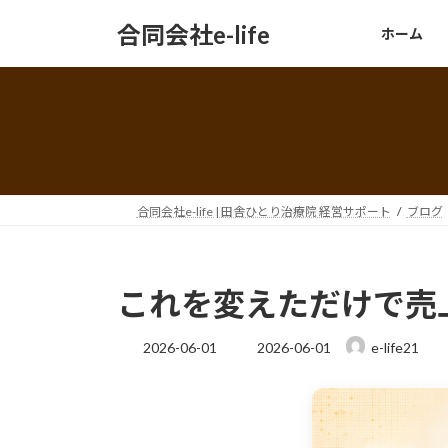
コ
ナ
合同会社e-life
ホーム
ン
ビ
テ
ゲ
ン
ー
ツ
シ
へ
ョ
ス
ン
キ
に
ッ
移
合同会社e-life | 田舎ひとり治療院 経営サポート
ブログ
プ
動
これを変えただけで売
最
2026-06-01
2026-06-01
e-life21
終
更
新
日
時