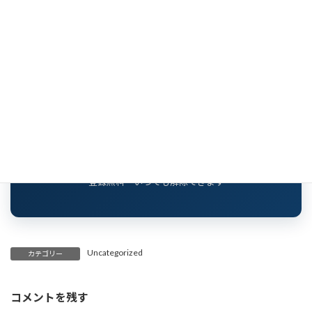
HPやアプリを自分で育てる。
ひとり治療院のAI自立化のヒントを配信していま
す。
▶ 無料で購読する（一人治療家の
自立化メルマガ）
登録無料・いつでも解除できます
Uncategorized
カテゴリー
コメントを残す